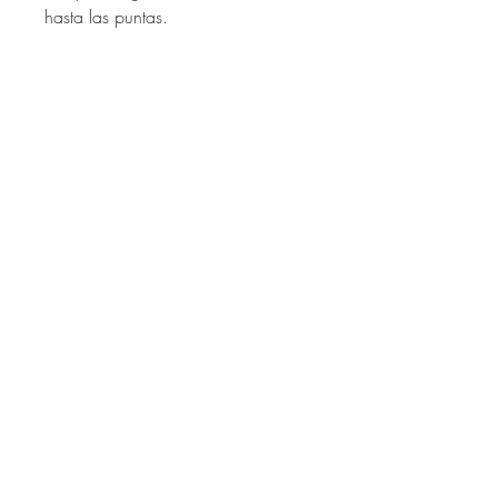
hasta las puntas.
Anabela
Álvarez Intercoiffure
Independencia 261,94000
Florida, Uruguay
+598 98 721 055
anabelaintercoiffure@gmail.com